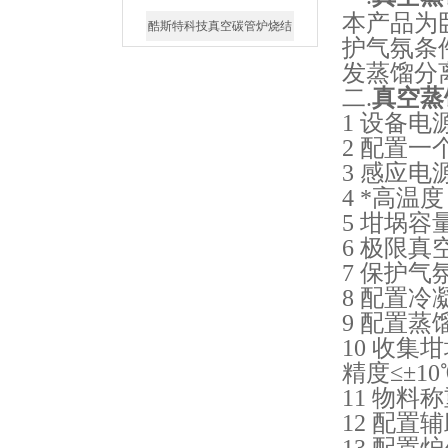
炉 高温烧结炉
本产品为
护气氛条
发蒸馏分
二.
真空蒸
1 设备电源
酷斯特科技真空感应熔炼炉
2 配置
3 感应电
4 *高温
5 坩埚容量
6 极限真
7 保护气
酷斯特科技非自耗真空电弧
8 配置
炉
9 配置
10 收集
精度≤±10
11 物料
12 配
真空蒸馏炉