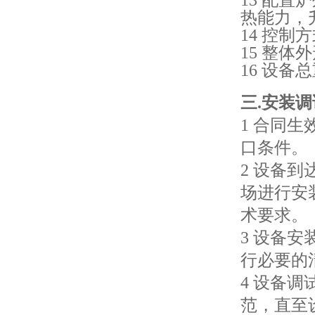
13 配置
热能力，升
14 控制方
15 整体外
16 设备总
三.安装调
高频熔样机退火炉
1 合同
口条件。
2 设备
场进行安
术要求。
微型电弧炉
3 设备
行必要的
4 设备
范，直至