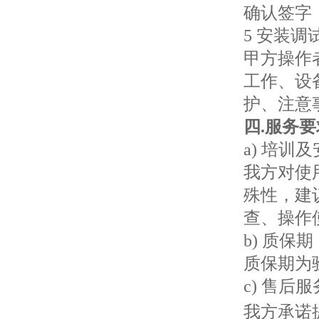
高腐蚀熔炼炉
确认签字
5 安装
甲方操作
工作、设
护、注意
一托二真空熔炼炉
四
.
服务要
a) 培训
我方对使
殊性，建
查、操作
b) 质保期
质保期为
c) 售后服
我方承诺