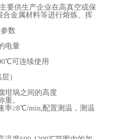
主要供生产企业在高真空或保
混合金属材料等进行熔炼、挥
术参数
的电量
700℃可连续使用
温层）
馏坩埚之间的高度
称重。
率≥8℃/min,配置测温，测温