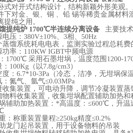
卧式对开式结构设计，结构新颖外形美观。
件下对金、银、铜 、铅 锡等稀贵金属材料
离提纯之用。
馏提纯炉 1700℃半连续分离设备
主要技
电压：380V±10%、3相、50Hz
一个蒸馏系统耗电电表，监测实验过程总耗费
源功率：110KW IGBT中频电源
度：1700℃ 采用石墨坩埚，温度范围1200-1
：100Kg（以7.8g/cm3）
空度：6.7*10-3Pa（冷态，洁净，无坩埚保
氛：氮气、氩气≤0.03MPa
冷凝收集装置，可电动升降，调节冷凝装置蒸
蒸馏物料收集装置，收集坩埚配置辅助加热和
坩埚辅助加热装置：*高温度：≤600℃，升温速
℃
称重：称重装置量程≥250kg精度≤0.2%
置辅助龙门起吊装置，用于设备物料的吊装