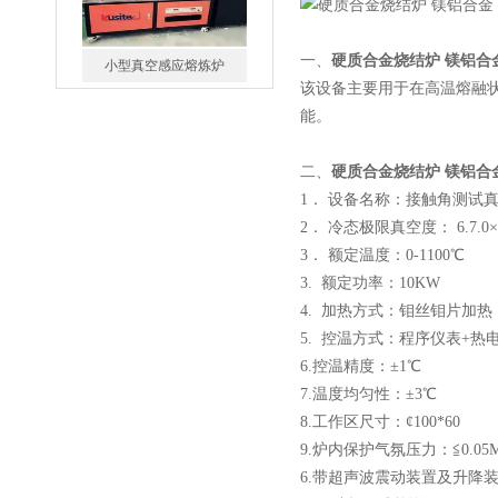
一、
硬质合金烧结炉 镁铝合
该设备主要用于在高温熔融
能。
酷斯特科技真空碳管炉烧结
炉 高温烧结炉
二、
硬质合金烧结炉 镁铝合
1． 设备名称：接触角测试
2． 冷态极限真空度： 6.7.
3． 额定温度：0-1100℃
3. 额定功率：10KW
酷斯特科技真空感应熔炼炉
4. 加热方式：钼丝钼片加热
5. 控温方式：程序仪表+热
6.控温精度：±1℃
7.温度均匀性：±3℃
8.工作区尺寸：¢100*60
9.炉内保护气氛压力：≦0.05M
酷斯特科技非自耗真空电弧
6.带超声波震动装置及升降