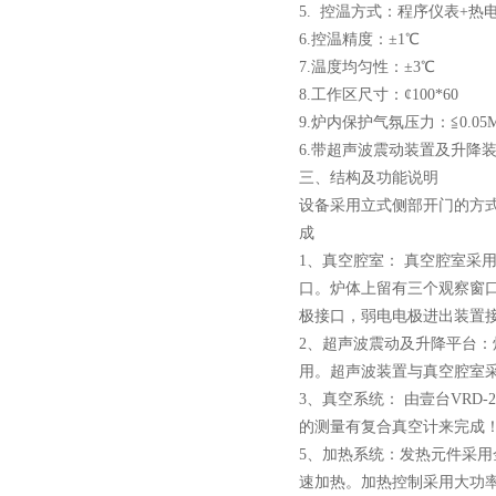
5. 控温方式：程序仪表+热
6.控温精度：±1℃
7.温度均匀性：±3℃
8.工作区尺寸：¢100*60
9.炉内保护气氛压力：≦0.05M
6.带超声波震动装置及升降
三、结构及功能说明
设备采用立式侧部开门的方
成
1、真空腔室： 真空腔室采
口。炉体上留有三个观察窗
极接口，弱电电极进出装置接
2、超声波震动及升降平台：
用。超声波装置与真空腔室
3、真空系统： 由壹台VRD
的测量有复合真空计来完成！极限
5、加热系统：发热元件采
速加热。加热控制采用大功率