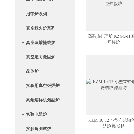
+
甩带炉系列
+
真空退火炉系列
高温热处理炉 KZGQ-II 
焊接炉
+
真空蒸馏提纯炉
+
真空定向凝固炉
+
晶体炉
+
实验用真空钎焊炉
+
高频熔样机熔融炉
+
实验电阻炉
KZM-10-12 小型立式钼
结炉 酷斯特
+
接触角测试炉