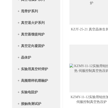
+
甩带炉系列
+
真空退火炉系列
KZJT-25-21 真空晶体生
+
真空蒸馏提纯炉
+
真空定向凝固炉
+
晶体炉
+
实验用真空钎焊炉
+
高频熔样机熔融炉
+
实验电阻炉
KZMY-11-12实验用钼丝
伺服控制真空热压炉
+
接触角测试炉