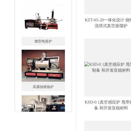
微型电弧炉
KZT-65-20一体化设计 
流塔式真空蒸馏炉
高腐蚀熔炼炉
KSD-0.1真空感应炉 甩
一托二真空熔炼炉
备 和开发亚稳材料