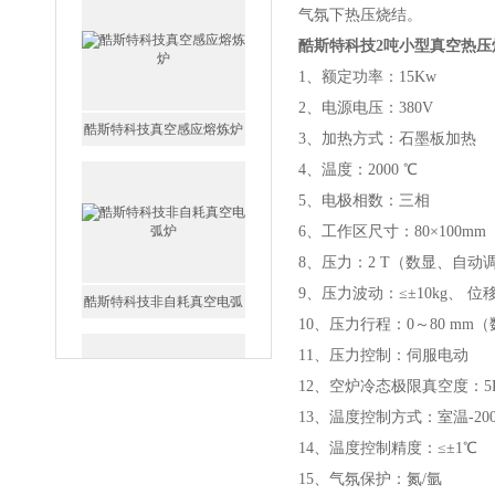
气氛下热压烧结。
酷斯特科技2吨小型真空热压
1
、额定功率：15Kw              
2
、电源电压：380V
3
、加热方式：石墨板加热       
酷斯特科技非自耗真空电弧
4
、温度：2000 ℃
炉
5
、电极相数：三相              
6
、工作区尺寸：80
×100
mm
8
、压力：2 T（数显、自动
9
、压力波动：≤±10kg、 位移精
10
、压力行程：0～80 mm
真空蒸馏炉
11
、压力控制：伺服电动
12
、空炉冷态极限真空度：5P
13
、
温度控制方式：室温-20
14
、温度控制精度：≤±1℃
15
、气氛保护：氮/氩