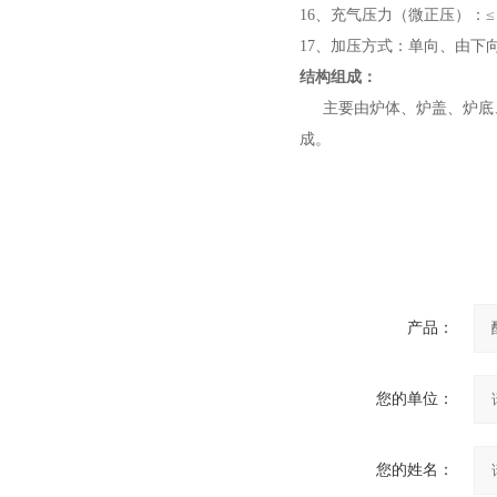
高频熔样机退火炉
16
、充气压力（微正压）：≤ 0.
17
、加压方式：单向、由下
结构组成：
主要由炉体、炉盖、炉底
成。
微型电弧炉
产品：
高腐蚀熔炼炉
您的单位：
您的姓名：