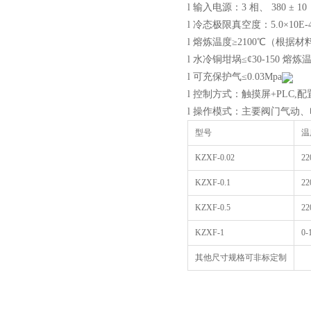
l 输入电源：3 相、 380 ± 10
l 冷态极限真空度：5.0×10E-4
l 熔炼温度≥2100℃（根
l 水冷铜坩埚≤¢30-150
l 可充保护气≤0.03Mpa
l 控制方式：触摸屏+PLC,
l 操作模式：主要阀门气动
型号
温
KZXF-0.02
22
KZXF-0.1
22
KZXF-0.5
22
KZXF-1
0-
其他尺寸规格可非标定制