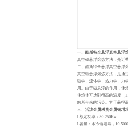
真空蒸馏炉
一
、酷斯特全悬浮真空悬浮
真空磁悬浮熔炼方法，是近
二、酷斯特全悬浮真空悬浮
高频熔样机退火炉
真空磁悬浮熔炼方法，是通
磁学、流体学、热力学、力
用。由于磁悬浮的作用，使
使熔体可达到很高的温度（1
触所带来的污染。宜于获得
三、
活泼金属稀贵金属铜坩埚
微型电弧炉
l 额定功率：30-250Kw
l 容量：水冷铜坩埚，10-50