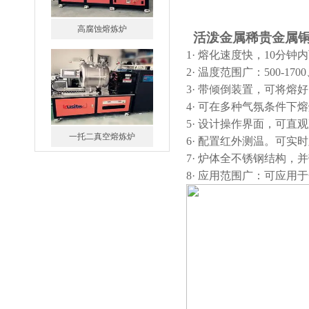
一托二真空熔炼炉
活泼金属稀贵金属铜
1· 熔化速度快，10分
2· 温度范围广：500-1700、
3· 带倾倒装置，可将
4· 可在多种气氛条件下
5· 设计操作界面，可
微型真空熔炼炉
6· 配置红外测温。可实
7· 炉体全不锈钢结构，
8· 应用范围广：可应
小型真空感应熔炼炉