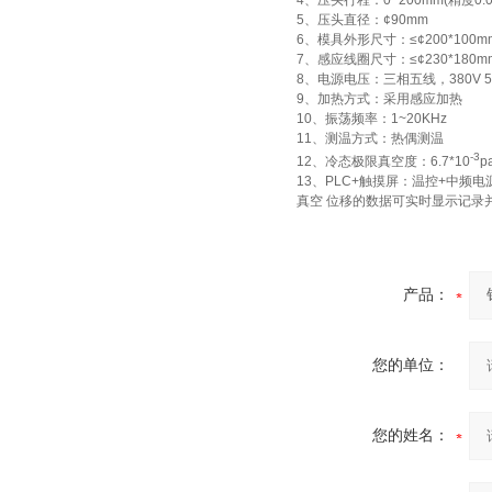
4、压头行程：0~200mm(精度0.
5、压头直径：¢90mm
酷斯特科技非自耗真空电弧
6、模具外形尺寸：≤¢200*100m
7、感应线圈尺寸：≤¢230*180
炉
8、电源电压：三相五线，380V 5
9、加热方式：采用感应加热
10、振荡频率：1~20KHz
11、测温方式：热偶测温
-3
12、冷态极限真空度：6.7*10
p
13、PLC+触摸屏：温控+中
真空 位移的数据可实时显示记录
真空蒸馏炉
产品：
您的单位：
高频熔样机退火炉
您的姓名：