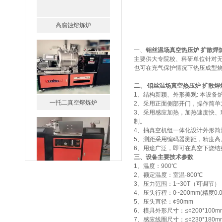
一、
钼丝温场真空热压炉 扩散焊
主要供大专院校、科研单位针对
也可在充气保护情况下热压成型烧
一托二真空熔炼炉
二、
钼丝温场真空热压炉 扩散焊
1、结构新颖、外形美观: 本设
2、采用正面侧部开门，操作简单
3、采用感应加热，加热速度快、
制。
4、抽真空机组一体化设计外形简
5、测距采用编码器测距，精度高。
6、用途广泛，即可在真空下烧
微型真空熔炼炉
三、设备主要技术参数
1、温度：900℃
2、额定温度：室温-800℃
3、压力范围：1~30T（可调节）
4、压头行程：0~200mm(精度0.
5、压头直径：¢90mm
6、模具外形尺寸：≤¢200*100m
7、感应线圈尺寸：≤¢230*180