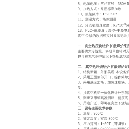
小型真空感应熔炼炉
8、电源电压：三相五线，380V 5
9、加热方式：采用感应加热
10、振荡频率：1~20KHz
11、测温方式：热偶测温
-3
12、冷态极限真空度：6.7*10
p
13、PLC+触摸屏：温控+中
真空 位移的数据可实时显示记录
一、
真空热压烧结炉 扩散焊炉采
酷斯特科技真空碳管炉烧结
主要供大专院校、科研单位针对
也可在充气保护情况下热压成型烧
炉 高温烧结炉
二、
真空热压烧结炉 扩散焊炉采
1、结构新颖、外形美观: 本设
2、采用正面侧部开门，操作简单
3、采用感应加热，加热速度快、
制。
4、抽真空机组一体化设计外形简
酷斯特科技真空感应熔炼炉
5、测距采用编码器测距，精度高。
6、用途广泛，即可在真空下烧
三、设备主要技术参数
1、温度：900℃
2、额定温度：室温-800℃
3、压力范围：1~30T（可调节）