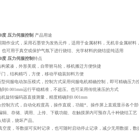
00度 压力伺服控制
产品用途
周期作业式，采用石墨管为发热元件，适用于金属材料，无机非金属材料
。也可用于真空或保护气氛下进行烧结、光学材料的烧结提纯适用
00度 压力伺服控制
特点
，结构紧凑，外形美观，自带驸马轮，移机搬迁方便快捷
部开门，结构精巧，方便，移动平稳装卸料方便
用新型伺服电动加压模式，控制方式采用伺服电机精确控制，即可精确压力
到0.001mm运行平稳精准，不超压。也可采用传统液压的方式
电机旋转编码器直接测量，精度精确到0.001mm
+plc控制方式，自动化程度高，操作直观，功能*。操作屏上直观显示各个
在线编辑、存储、调用、上传、下载功能、在触摸屏内可预存几十种烧结工
入错误，烧坏产品。
度，真空度，等数据可实时记录，也可随时启动停止记录，减少无用数据，数