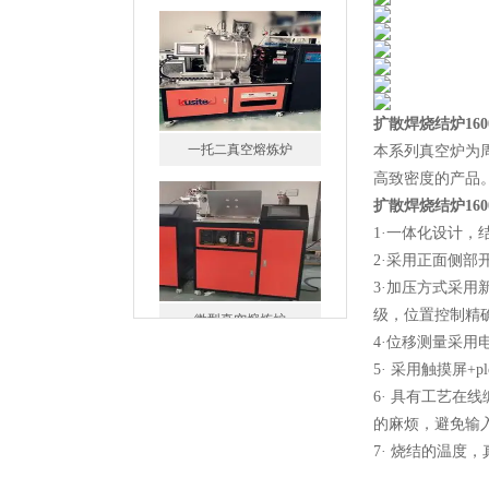
扩散焊烧结炉16
一托二真空熔炼炉
本系列真空炉为
高致密度的产品
扩散焊烧结炉16
1·一体化设计
2·采用正面侧
3·加压方式采
微型真空熔炼炉
级，位置控制精确
4·位移测量采用
5· 采用触摸屏
6· 具有工艺
的麻烦，避免输
7· 烧结的温
小型真空感应熔炼炉