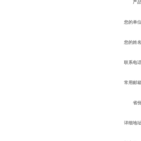
产
炉
您的单
您的姓
真空蒸馏炉
联系电
常用邮
高频熔样机退火炉
省
详细地