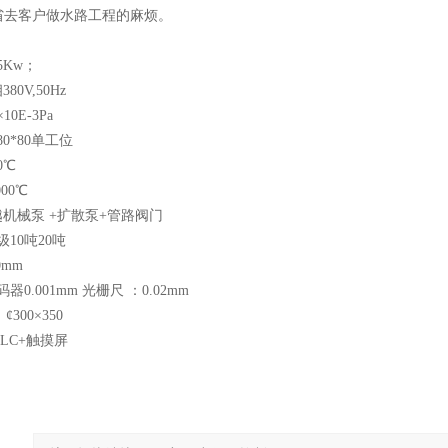
省去客户做水路工程的麻烦。
5Kw；
0V,50Hz
0E-3Pa
0*80单工位
0℃
00℃
越机械泵 +扩散泵+管路阀门
级10吨20吨
0mm
器0.001mm 光栅尺 ：0.02mm
300×350
LC+触摸屏