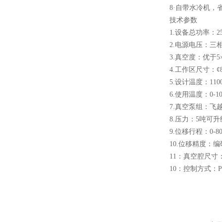
8·自带水冷机，
技术参数
1.设备总功率：2
2.电源电压：三相38
3.真空度：优于5×1
酷斯特科技真空碳管炉烧结
4.工作区尺寸：¢8
炉 高温烧结炉
5.设计温度：110
6.使用温度：0-10
7.真空泵组：飞
8.压力：5吨可升
9.位移行程：0-8
10.位移精度：编码
酷斯特科技真空感应熔炼炉
11：真空腔尺寸：¢
10：控制方式：P
酷斯特科技非自耗真空电弧