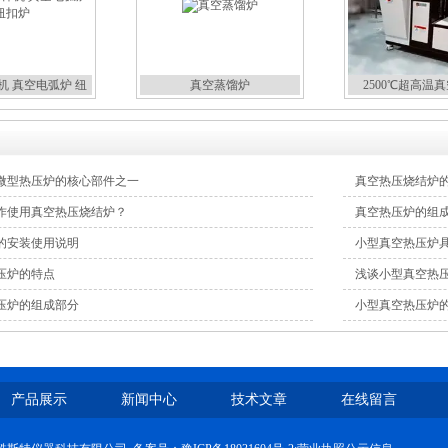
机 真空电弧炉 纽
真空蒸馏炉
2500℃超高温
扣炉
微型热压炉的核心部件之一
真空热压烧结炉
作使用真空热压烧结炉？
真空热压炉的组
的安装使用说明
小型真空热压炉
压炉的特点
浅谈小型真空热
压炉的组成部分
小型真空热压炉
产品展示
新闻中心
技术文章
在线留言