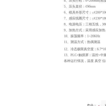
4、压头行程：0~200mm(精度
微型真空熔炼炉
5、压头直径：¢90mm
6、模具外形尺寸：≤¢200*10
7、感应线圈尺寸：≤¢230*1
8、电源电压：三相五线，380V
9、加热方式：采用感应加热，
10、振荡频率：1~20KHz
小型真空感应熔炼炉
11、测温方式：热偶测温
12、冷态极限真空度：6.7*1
13、PLC+触摸屏：温控
各种运行情况，温度 真空 
酷斯特科技真空碳管炉烧结
炉 高温烧结炉
产品：