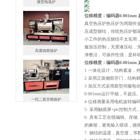
位移精度：编码器0.001mm
真空热压炉热压炉为周期作
压成型烧结，传统热压炉都
小工件的热压烧结不太实用
高腐蚀熔炼炉
服加压控制，无需液压站，
净整洁，可操作性强，是科
位移精度：编码器0.001mm
1·一体化设计，结构紧凑，
2·采用正面侧部开门，结构
3·加压方式采用新型伺服
0.001mm运行平稳，不超
一托二真空熔炼炉
4·位移测量采用电机旋转编码
5· 采用触摸屏+plc控
6· 具有工艺在线编辑、存
的麻烦，避免输入错误，烧
7· 烧结的温度，真空度，