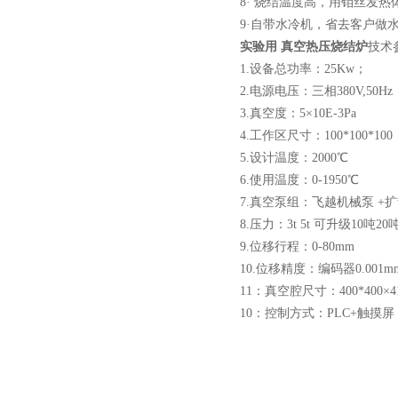
8· 烧结温度高，用钼丝发热
微型真空熔炼炉
9·自带水冷机，省去客户做
实验用 真空热压烧结炉
技术
1.设备总功率：25Kw；
2.电源电压：三相380V,50Hz
3.真空度：5×10E-3Pa
4.工作区尺寸：100*100*100
小型真空感应熔炼炉
5.设计温度：2000℃
6.使用温度：0-1950℃
7.真空泵组：飞越机械泵 +
8.压力：3t 5t 可升级10吨
9.位移行程：0-80mm
10.位移精度：编码器0.001m
酷斯特科技真空碳管炉烧结
11：真空腔尺寸：400*400×4
10：控制方式：PLC+触摸屏
炉 高温烧结炉