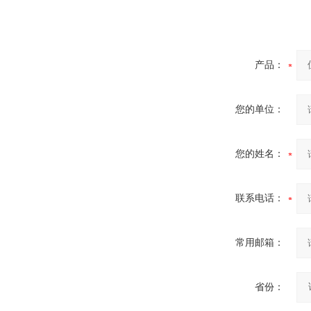
酷斯特科技真空感应熔炼炉
产品：
您的单位：
酷斯特科技非自耗真空电弧
炉
您的姓名：
联系电话：
真空蒸馏炉
常用邮箱：
省份：