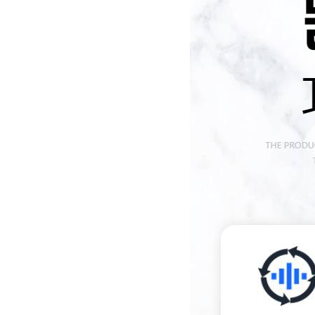
酷斯特科技非自耗真空电弧
炉
真空蒸馏炉
高频熔样机退火炉