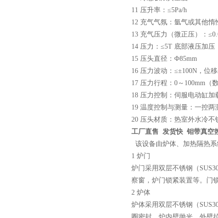
11 压升率：≤5Pa/h
12 充气气氛：氩气或其他惰
13 充气压力（微正压）：≤0.0
14 压力：≤5T 底部液压
15 压头直径：Ф85mm
16 压力波动：≤±100N，位移精
17 压力行程：0～100mm（
18 压力控制：伺服电动缸加
19 温度控制与测量：一控
20 压头材质：热室外水冷
工厂直售 发货快 钼带真空
该设备由炉体、加热隔热系
1 炉门
炉门采用双层不锈钢（SUS
察窗，炉门锁紧装置等。门
2 炉体
炉体采用双层不锈钢（SUS
圈密封。炉内壁抛光，外壁