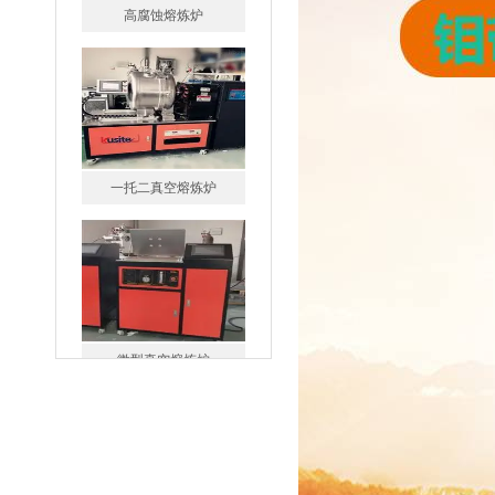
一托二真空熔炼炉
微型真空熔炼炉