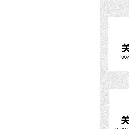
酷斯特科技非自耗真空电弧
炉
真空蒸馏炉