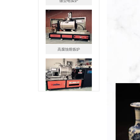
高腐蚀熔炼炉
一托二真空熔炼炉
微型真空熔炼炉