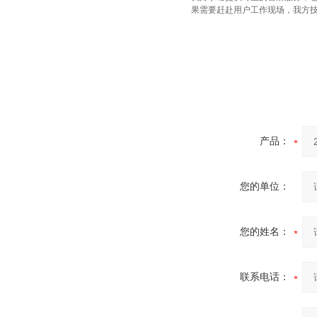
果需要赶赴用户工作现场，我方技
酷斯特科技真空感应熔炼炉
酷斯特科技非自耗真空电弧
产品：
炉
您的单位：
您的姓名：
真空蒸馏炉
联系电话：