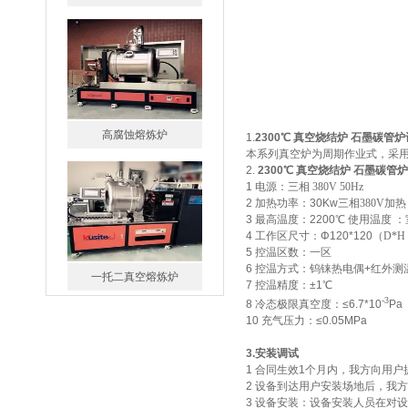
高腐蚀熔炼炉
1.
2300℃ 真空烧结炉 石墨碳管炉
本系列真空炉为周期作业式，采
2.
2300℃ 真空烧结炉 石墨碳管炉
1 电源：三
相
380V 50Hz
2 加热功率：30Kw
三相
380V加热
3 最高温度：2200℃
使用温度
：
4 工作区尺寸：Φ120*120
（
D*
5 控温区数：一区
6 控温方式：钨铼热电偶+红外测
一托二真空熔炼炉
7 控温精度：±1℃
-3
8 冷态极限真空度：≤6.7*10
P
10 充气压力：≤0.05MPa
3.安装调试
1 合同生效1个月内，我方向用
2 设备到达用户安装场地后，我
3 设备安装：设备安装人员在对