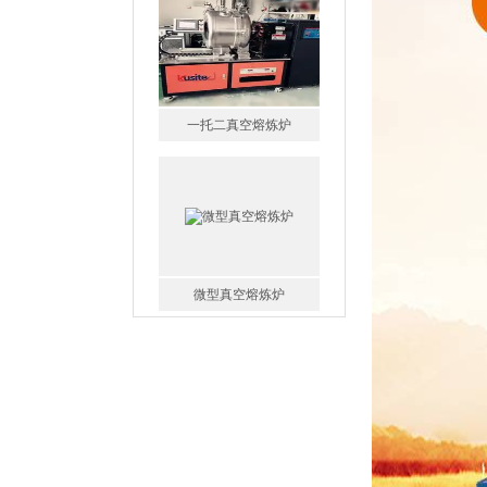
微型真空熔炼炉
小型真空感应熔炼炉
酷斯特科技真空碳管炉烧结