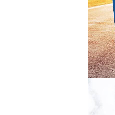
炉 高温烧结炉
酷斯特科技真空感应熔炼炉
酷斯特科技非自耗真空电弧
炉
真空蒸馏炉