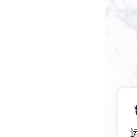
高频熔样机退火炉
微型电弧炉