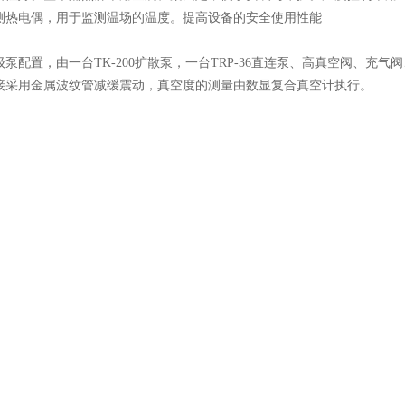
测热电偶，用于监测温场的温度。提高设备的安全使用性能
泵配置，由一台TK-200扩散泵，一台TRP-36直连泵、高真空阀、充
接采用金属波纹管减缓震动，真空度的测量由数显复合真空计执行。