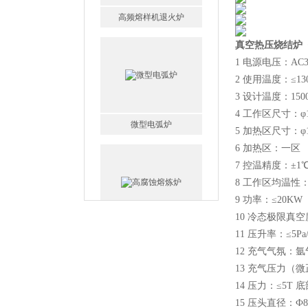
真空热压烧结炉 钼带
1 电源电压：AC3
微型电弧炉
2 使用温度：≤13
3 设计温度：150
4 工作区尺寸：φ1
5 加热区尺寸：φ1
6 加热区：一区
7 控温精度：±1
8 工作区均温性：
高腐蚀熔炼炉
9 功率：≤20KW
10 冷态极限真空
11 压升率：≤5Pa/
12 充气气氛：
13 充气压力（微正
14 压力：≤5
一托二真空熔炼炉
15 压头直径：Ф8