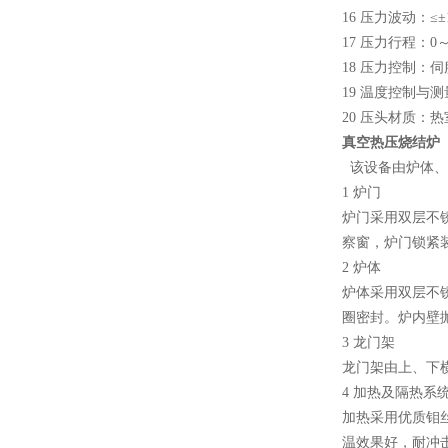
16 压力波动：≤±
17 压力行程：0
18 压力控制：
19 温度控制与
20 压头材质：
微型真空熔炼炉
真空热压烧结炉 钼带
该设备由炉体、
1 炉门
炉门采用双层不
察窗，炉门锁紧
2 炉体
小型真空感应熔炼炉
炉体采用双层不
圈密封。炉内壁
3 龙门架
龙门架由上、下
4 加热及隔热系
加热采用优质钼
温效果好，耐冲
酷斯特科技真空碳管炉烧结