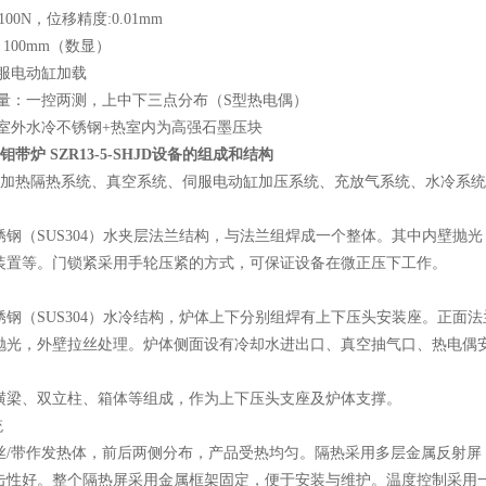
100N，位移精度:0.01mm
～100mm（数显）
伺服电动缸加载
测量：一控两测，上中下三点分布（S型热电偶）
热室外水冷不锈钢+热室内为高强石墨压块
炉 SZR13-5-SHJD
设备的组成和结构
加热隔热系统、真空系统、伺服电动缸加压系统、充放气系统、水冷系统
锈钢（SUS304）水夹层法兰结构，与法兰组焊成一个整体。其中内壁抛
装置等。门锁紧采用手轮压紧的方式，可保证设备在微正压下工作。
锈钢（SUS304）水冷结构，炉体上下分别组焊有上下压头安装座。正面
抛光，外壁拉丝处理。炉体侧面设有冷却水进出口、真空抽气口、热电偶
横梁、双立柱、箱体等组成，作为上下压头支座及炉体支撑。
统
丝/带作发热体，前后两侧分布，产品受热均匀。隔热采用多层金属反射屏，
击性好。整个隔热屏采用金属框架固定，便于安装与维护。温度控制采用