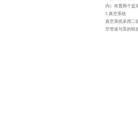
内）布置两个监
炉 高温烧结炉
5 真空系统
真空系统采用二级
空管道与泵的联
酷斯特科技真空感应熔炼炉
酷斯特科技非自耗真空电弧
炉