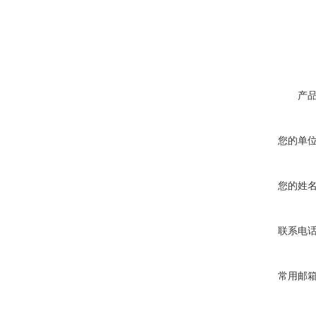
真空蒸馏炉
产
您的单
您的姓
联系电
常用邮