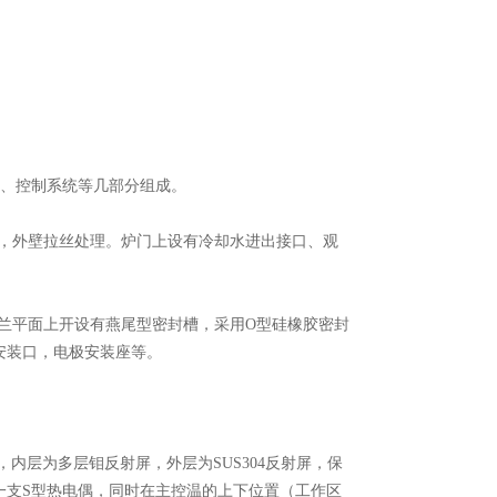
、控制系统等几部分组成。
光，外壁拉丝处理。炉门上设有冷却水进出接口、观
法兰平面上开设有燕尾型密封槽，采用O型硅橡胶密封
安装口，电极安装座等。
内层为多层钼反射屏，外层为SUS304反射屏，保
一支S型热电偶，同时在主控温的上下位置（工作区