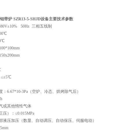
炉 SZR13-5-SHJD
设备主要技术参数
80V±10% 50Hz 三相五线制
00℃
0℃
00*100mm
50x200mm
℃
≤±5℃
度：6.67*10-3Pa（空炉、冷态、烘烤除气后）
h
氩气或其他惰性气体
压）：≤0.015MPa
T 底部液压加压（数显、自动调压、自动保压、伺服电动）
5mm