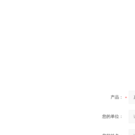
高频熔样机退火炉
微型电弧炉
产品：
您的单位：