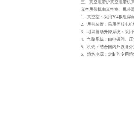
三、真空甩带炉真空甩带机
真空甩带机由真空室、甩带
1、真空室：采用304板组
2、甩带装置：采用伺服电
3、坩埚自动升降系统：采
酷斯特科技真空感应熔炼炉
4、气路系统：由电磁阀、
5、机壳：结合国内外设备
6、熔炼电源：定制的专用
酷斯特科技非自耗真空电弧
炉
真空蒸馏炉