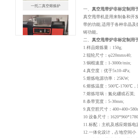
一、
真空甩带炉非标定制用
真空甩带机是用来制备和开
带的功能,适用于各种非晶及
微型真空熔炼炉
铸功能。
二、
真空甩带炉非标定制用
1.样品熔炼量：150g;
2.辊轮尺寸：φ220mmx40;
3.铜棍速度：1-3000r/min;
4.真空度：优于5x10-4Pa;
小型真空感应熔炼炉
5.熔炼电源功率：25KW;
6.熔炼温度：500℃-1700
7.熔炼坩埚：氮化硼或石英;
8.条带宽度：5-30mm;
9.真空腔尺寸：400×400×580m
10.设备尺寸：1620*960*17
11.标配：主机及感应熔炼电
酷斯特科技真空碳管炉烧结
12.一体化设计，占地空间
炉 高温烧结炉