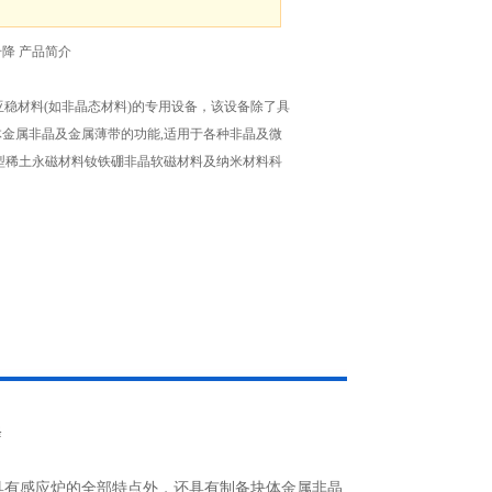
升降 产品简介
发亚稳材料(如非晶态材料)的专用设备，该设备除了具
金属非晶及金属薄带的功能,适用于各种非晶及微
型稀土永磁材料钕铁硼非晶软磁材料及纳米材料科
除了具有感应炉的全部特点外，还具有制备块体金属非晶