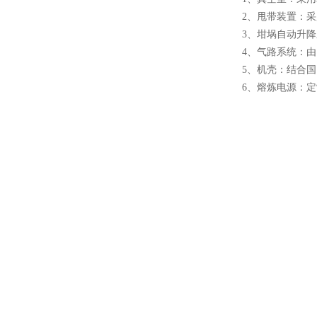
2、甩带装置：
3、坩埚自动升
4、气路系统：
酷斯特科技真空感应熔炼炉
5、机壳：结合
6、熔炼电源：
酷斯特科技非自耗真空电弧
炉
真空蒸馏炉