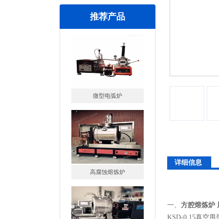
推荐产品
高腐蚀熔炼炉
详细信息
一托二真空熔炼炉
一、
方腔熔炼炉 
KSD-0.15