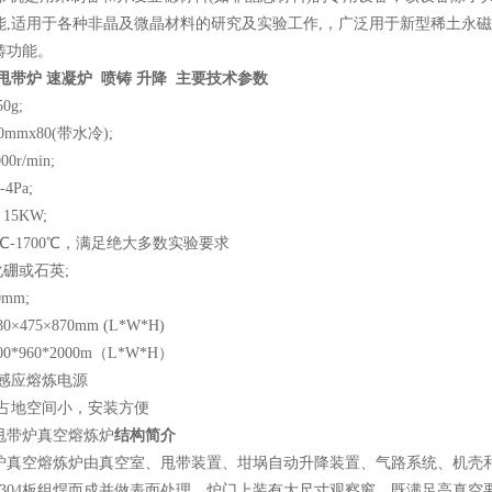
能,适用于各种非晶及微晶材料的研究及实验工作,，广泛用于新型稀土永
铸功能。
甩带炉 速凝炉 喷铸 升降
主要技术参数
0g;
mmx80(带水冷);
0r/min;
4Pa;
15KW;
0℃-1700℃，满足绝大多数实验要求
化硼或石英;
mm;
475×870mm (L*W*H)
0*960*2000m（L*W*H）
及感应熔炼电源
，占地空间小，安装方便
甩带炉真空熔炼炉
结构简介
炉真空熔炼炉由真空室、甩带装置、坩埚自动升降装置、气路系统、机壳
用304板组焊而成并做表面处理，炉门上装有大尺寸观察窗，既满足高真空