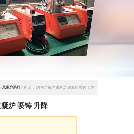
>
甩带炉系列
> KSD-0.1方腔熔炼炉 甩带炉 速凝炉 喷铸 升降
凝炉 喷铸 升降