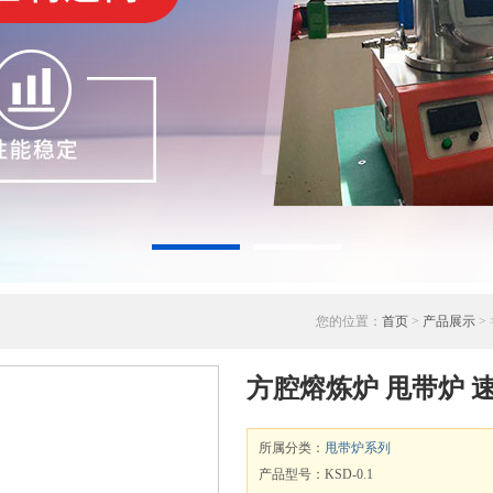
您的位置：
首页
>
产品展示
> 
方腔熔炼炉 甩带炉 速
所属分类：
甩带炉系列
产品型号：KSD-0.1