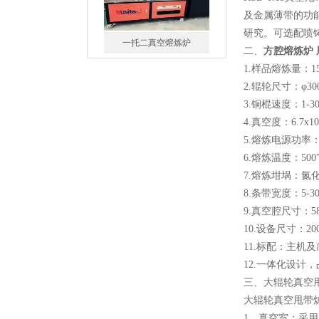
及金属薄带的功
研究。可选配喷
微型真空熔炼炉
二、
方腔熔炼炉 
1.样品熔炼量：15
2.辊轮尺寸：φ300
3.铜棍速度：1-300
4.真空度：6.7x10-
5.熔炼电源功率：
小型真空感应熔炼炉
6.熔炼温度：50
7.熔炼坩埚：氮
8.条带宽度：5-30
9.真空腔尺寸：580×
10.设备尺寸：200
11.标配：主机
12.一体化设计
酷斯特科技真空碳管炉烧结
三、大辊轮真空
炉 高温烧结炉
大辊轮真空甩带
1、真空室：采