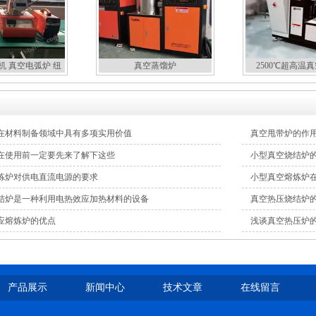
机 真空电弧炉 纽
真空蒸馏炉
2500℃超高温
扣炉
在材料制备领域中具有多项实用价值
真空甩带炉的作
在使用前一定要先来了解下这些
小型真空烧结炉
炼炉对供电直流电源的要求
小型真空熔炼炉
结炉是一种利用电热效应加热材料的设备
真空热压烧结炉
应熔炼炉的优点
浅谈真空热压炉
产品展示
新闻中心
技术文章
在线留言