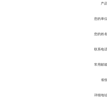
产
您的单
高频熔样机退火炉
您的姓
联系电
微型电弧炉
常用邮
省
详细地