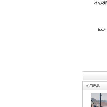
补充说
酷斯特科技非自耗真空电弧
炉
验证
真空蒸馏炉
热门产品
高频熔样机退火炉