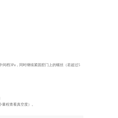
于中间档3Pa，同时继续紧固腔门上的螺丝（若超过5
；
更小量程查看真空度）。