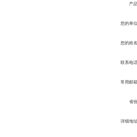
产
小型真空感应熔炼炉
您的单
您的姓
酷斯特科技真空碳管炉烧结
联系电
炉 高温烧结炉
常用邮
省
酷斯特科技真空感应熔炼炉
详细地