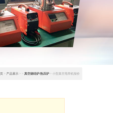
页
>
产品展示
> >
真空烧结炉/热压炉
> 小型真空甩带机报价