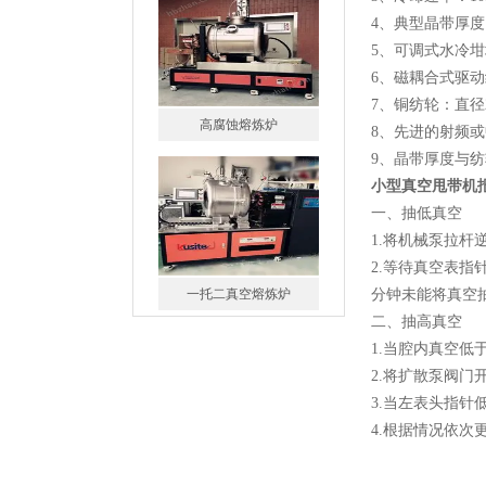
高腐蚀熔炼炉
4、典型晶带厚度
5、可调式水冷
6、磁耦合式驱
7、铜纺轮：直径2
8、先进的射频或
9、晶带厚度与纺
小型真空甩带机
一托二真空熔炼炉
一、抽低真空
1.将机械泵拉
2.等待真空表指
分钟未能将真空抽
二、抽高真空
1.当腔内真空低
微型真空熔炼炉
2.将扩散泵阀门开
3.当左表头指针
4.根据情况依次