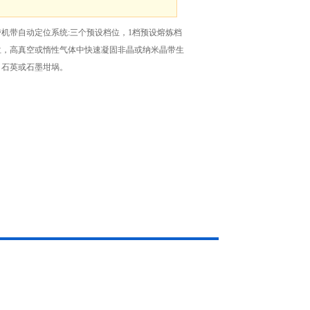
机带自动定位系统:三个预设档位，1档预设熔炼档
位，高真空或惰性气体中快速凝固非晶或纳米晶带生
、石英或石墨坩埚。