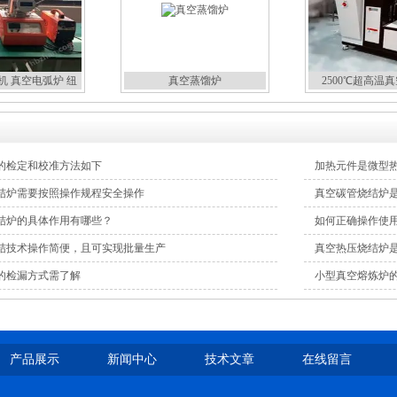
机 真空电弧炉 纽
真空蒸馏炉
2500℃超高温
扣炉
的检定和校准方法如下
加热元件是微型
结炉需要按照操作规程安全操作
真空碳管烧结炉
结炉的具体作用有哪些？
如何正确操作使
结技术操作简便，且可实现批量生产
真空热压烧结炉
的检漏方式需了解
小型真空熔炼炉
产品展示
新闻中心
技术文章
在线留言