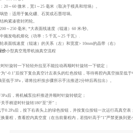
：20～60 微米，宽1～25 毫米（取决于模具和坩埚）。
坩埚垫：适用于氮化硼、石英或石墨坩埚。
动结构紧凑密封闭轮。
00～250 毫米; *大表面线速度（辊速）60 米/秒。
中频发电机熔化（功率：5 千瓦～25 千瓦）.
轮表面线速度（辊速）的关系（左）和宽度> 10mm的晶带（右）
报价
小型真空甩带机抽真空流程
杆逆时针旋转一下轻轻外拉至不能拉动再顺时针旋转一下锁定；
针为“-0.1”后按下复合真空计左表头的红色按钮，等待将腔内真空抽至低
至低于3Pa，请将拉杆按步骤所示手法推进2分钟后再拉出）。
于3Pa后，将机械泵拉杆推进并顺时针旋转锁定；
关手柄逆时针旋转180°至“开”；
低于0.2Pa后，按下右表头上的绿色按钮，并按复位按钮一次运行高真空表
更换量程，查看腔内真空度（在当前量程内，若指针高于“1”严禁更换到