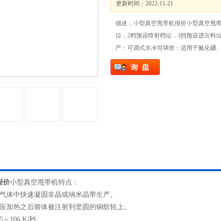
更新时间：2022-11-21
描述：小型真空甩带机报价小型真空甩带
位，2档预设喷射档位，3挡预设进出料
产；可调式水冷坩埚垫：适用于氮化硼
报价
小型真空甩带机特点：
性气体中快速凝固非晶或纳米晶带生产。
感应加热之后熔体被注射到坚固的铜纺轮上。
～106 K/秒。