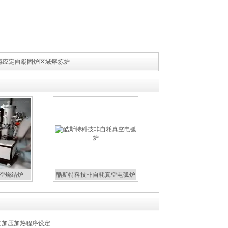
感应定向凝固炉区域熔炼炉
真空烧结炉
酷斯特科技非自耗真空电弧炉
的加压加热程序设定