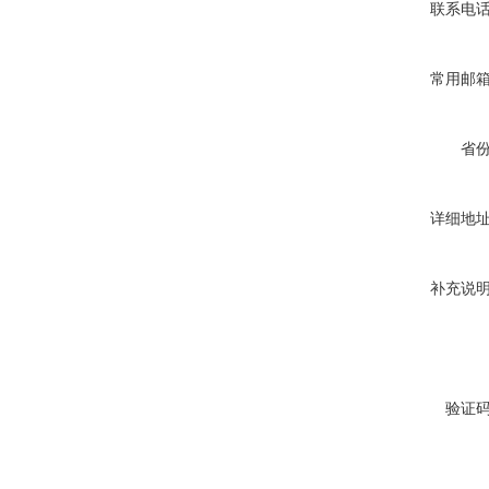
联系电
真空蒸馏炉
常用邮
省
详细地
高频熔样机退火炉
补充说
验证