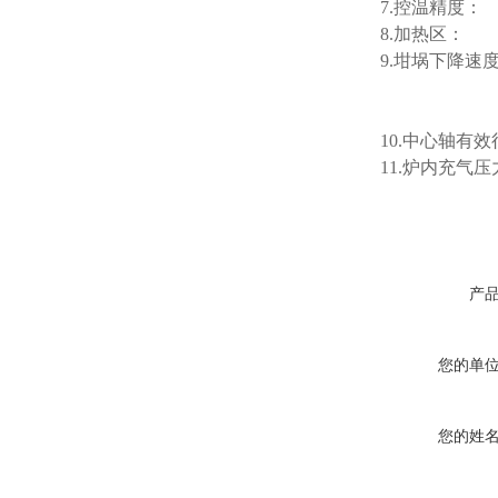
7.控温精度
8.加热区： 
酷斯特科技真空碳管炉烧结
9.坩埚下降速
炉 高温烧结炉
10.中心轴有效行
11.炉内充气压
酷斯特科技真空感应熔炼炉
产
您的单
酷斯特科技非自耗真空电弧
炉
您的姓