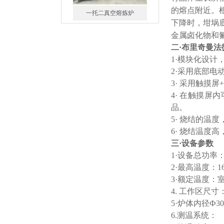
的熔点附近。
一托二真空熔炼炉
下降时，坩埚
金属
卤化物和
二
·
布里奇曼法
1·模块化设计
2·采用底部
3· 采用触摸
微型真空熔炼炉
4· 在触摸
品。
5· 烧结的
6· 烧结温度
三
·
设备参数
1·设备总功率：≤
2·最高温度：16
小型真空感应熔炼炉
3·额定温度：室
4.
工作区尺寸：
5·炉体内径Ф3
6.测温系