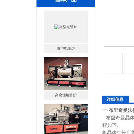
微型电弧炉
高腐蚀熔炼炉
详细信息
一
·
布里奇曼法
布里奇曼晶体生长
程如下。
将晶体生长所