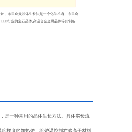
结炉，布里奇曼晶体生长法是一个化学术语。布里奇
LED行业的宝石晶体,高温合金金属晶体等的制备
d，B-S法，是一种常用的晶体生长方法。具体实验流
温度梯度的加热炉，将炉温控制在略高于材料