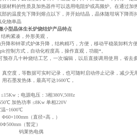
根据材料的性质及加热器件可以选用电阻炉或高频炉。在通过加
底部的温度先下降到熔点以下，并开始结晶，晶体随坩埚下降而
氟化物单晶
微小型晶体生长炉烧结炉
产品特点
，结构紧凑，外形美观，
电动升降和钟罩式炉体升降，结构精巧，方便，移动平稳装卸料方
屏+plc控制方式，自动化程度高，操作直观，功能*。
屏内可预存几十种烧结工艺，一次编辑，以后直接调用使用，省去
温度，真空度，等数据可实时记录，也可随时启动停止记录，减少
高，用石墨发热体，最高可达1600℃，
15Kw；电源电压：3相380V,50Hz
50℃
加热功率
≤8Kw
单相220V
温~1600℃
Ф60×100mm（直径×高，）
00Ф500mm（暂定）
统： 钨莱热电偶