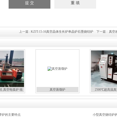
上一篇 :
KZJT-15-16真空晶体生长炉单晶炉石墨烧结炉
下一篇 :
真空
机 真空电弧炉 纽
真空蒸馏炉
2500℃超高温
扣炉
带炉的主要特点
小型真空烧结炉