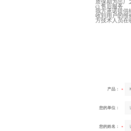
质保期为出厂
炉
c)
售后服务
我方承诺提供
收到用户的维
方技术人员在
真空蒸馏炉
高频熔样机退火炉
产品：
您的单位：
您的姓名：