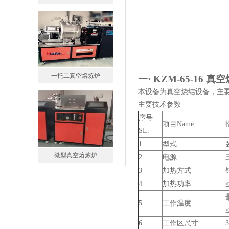
一托二真空熔炼炉
一·
KZM-65-16 
本设备为真空烧结设备，主
主要技术参数
序号
项目Name
指
微型真空熔炼炉
SL.
1
型式
2
电源
3
加热方式
4
加热功率
5
工作
温度
小型真空感应熔炼炉
6
工作区尺寸
3