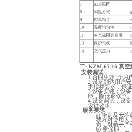
7
加热温区
8
测温方式
9
控温精度
10
温度均匀性
酷斯特科技真空碳管炉烧结
1
1
冷态极限真空度
1
3
保护气氛
炉 高温烧结炉
1
4
充气压力
≤
二·
KZM-65-16 
安装调试
1 合同生效1个
酷斯特科技真空感应熔炼炉
2 设备到达用户
术指标要求，保
3 设备安装：设
能，降低返修率
4 设备调试：设
设计要求。
服务要求
a)
培训及安装
我方对使用人
责，对新手严
酷斯特科技非自耗真空电弧
b)
质保期